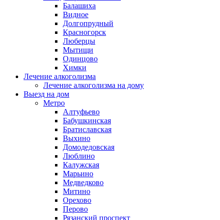
Балашиха
Видное
Долгопрудный
Красногорск
Люберцы
Мытищи
Одинцово
Химки
Лечение алкоголизма
Лечение алкоголизма на дому
Выезд на дом
Метро
Алтуфьево
Бабушкинская
Братиславская
Выхино
Домодедовская
Люблино
Калужская
Марьино
Медведково
Митино
Орехово
Перово
Рязанский проспект