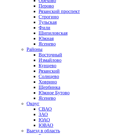
Орехово
Перово
Рязанский проспект
Строгино
Тульская
Фили
Шипиловская
Южная
Ясенево
Районы
Восточный
Измайлово
Кунцево
Рязанский
Солнцево
Ховрино
Щербинка
Южное Бутово
Ясенево
Округ
СВАО
ЗАО
ЮАО
ЮВАО
Выезд в область