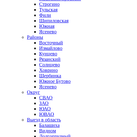
Строгино
Тульская
Фили
Шипиловская
Южная
Ясенево
Районы
Восточный
Измайлово
Кунцево
Рязанский
Солнцево
Ховрино
Щербинка
Южное Бутово
Ясенево
Округ
СВАО
ЗАО
ЮАО
ЮВАО
Выезд в область
Балашиха
Видном
Долгопрудный