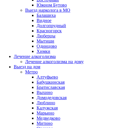
Южном Бутово
Выезд нарколога в МО
Балашиха
Видное
Долгопрудный
Красногорск
Люберцы
Мытищи
Одинцово
Химки
Лечение алкоголизма
Лечение алкоголизма на дому
Выезд на дом
Метро
Алтуфьево
Бабушкинская
Братиславская
Выхино
Домодедовская
Люблино
Калужская
Марьино
Медведково
Митино