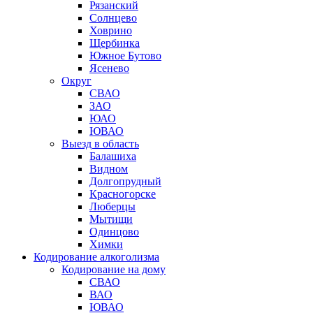
Рязанский
Солнцево
Ховрино
Щербинка
Южное Бутово
Ясенево
Округ
СВАО
ЗАО
ЮАО
ЮВАО
Выезд в область
Балашиха
Видном
Долгопрудный
Красногорске
Люберцы
Мытищи
Одинцово
Химки
Кодирование алкоголизма
Кодирование на дому
СВАО
ВАО
ЮВАО