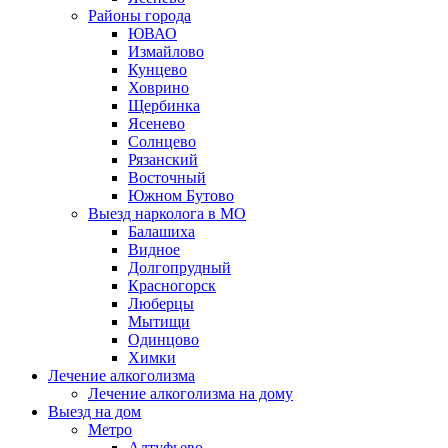
Районы города
ЮВАО
Измайлово
Кунцево
Ховрино
Щербинка
Ясенево
Солнцево
Рязанский
Восточный
Южном Бутово
Выезд нарколога в МО
Балашиха
Видное
Долгопрудный
Красногорск
Люберцы
Мытищи
Одинцово
Химки
Лечение алкоголизма
Лечение алкоголизма на дому
Выезд на дом
Метро
Алтуфьево