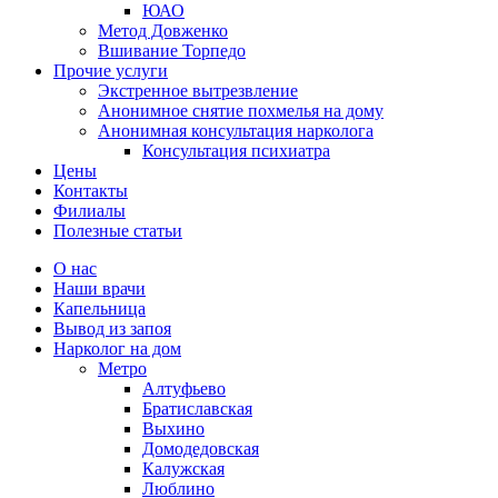
ЮАО
Метод Довженко
Вшивание Торпедо
Прочие услуги
Экстренное вытрезвление
Анонимное снятие похмелья на дому
Анонимная консультация нарколога
Консультация психиатра
Цены
Контакты
Филиалы
Полезные статьи
О нас
Наши врачи
Капельница
Вывод из запоя
Нарколог на дом
Метро
Алтуфьево
Братиславская
Выхино
Домодедовская
Калужская
Люблино