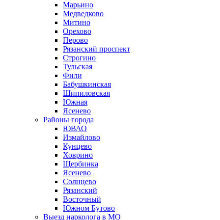
Марьино
Медведково
Митино
Орехово
Перово
Рязанский проспект
Строгино
Тульская
Фили
Бабушкинская
Шипиловская
Южная
Ясенево
Районы города
ЮВАО
Измайлово
Кунцево
Ховрино
Щербинка
Ясенево
Солнцево
Рязанский
Восточный
Южном Бутово
Выезд нарколога в МО