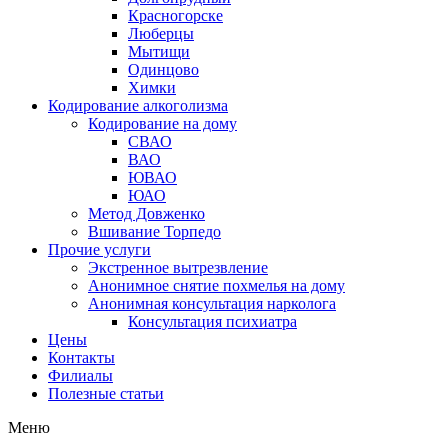
Красногорске
Люберцы
Мытищи
Одинцово
Химки
Кодирование алкоголизма
Кодирование на дому
СВАО
ВАО
ЮВАО
ЮАО
Метод Довженко
Вшивание Торпедо
Прочие услуги
Экстренное вытрезвление
Анонимное снятие похмелья на дому
Анонимная консультация нарколога
Консультация психиатра
Цены
Контакты
Филиалы
Полезные статьи
Меню