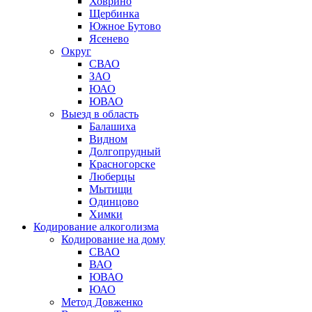
Ховрино
Щербинка
Южное Бутово
Ясенево
Округ
СВАО
ЗАО
ЮАО
ЮВАО
Выезд в область
Балашиха
Видном
Долгопрудный
Красногорске
Люберцы
Мытищи
Одинцово
Химки
Кодирование алкоголизма
Кодирование на дому
СВАО
ВАО
ЮВАО
ЮАО
Метод Довженко