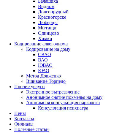
Балашиха
Видном
Долгопрудный
Красногорске
Люберцы
Мытищи
Одинцово
Химки
Кодирование алкоголизма
Кодирование на дому
СВАО
ВАО
ЮВАО
ЮАО
Метод Довженко
Вшивание Торпедо
Прочие услуги
Экстренное вытрезвление
Анонимное снятие похмелья на дому
Анонимная консультация нарколога
Консультация психиатра
Цены
Контакты
Филиалы
Полезные статьи