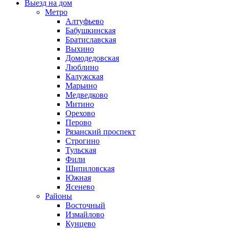
Выезд на дом
Метро
Алтуфьево
Бабушкинская
Братиславская
Выхино
Домодедовская
Люблино
Калужская
Марьино
Медведково
Митино
Орехово
Перово
Рязанский проспект
Строгино
Тульская
Фили
Шипиловская
Южная
Ясенево
Районы
Восточный
Измайлово
Кунцево