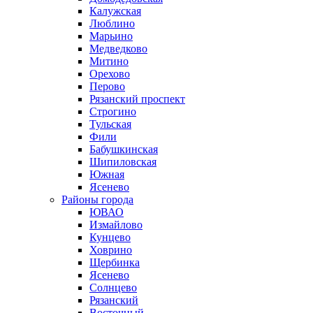
Калужская
Люблино
Марьино
Медведково
Митино
Орехово
Перово
Рязанский проспект
Строгино
Тульская
Фили
Бабушкинская
Шипиловская
Южная
Ясенево
Районы города
ЮВАО
Измайлово
Кунцево
Ховрино
Щербинка
Ясенево
Солнцево
Рязанский
Восточный