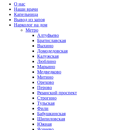
О нас
Наши врачи
Капельница
Вывод из запоя
Нарколог на дом
Метро
Алтуфьево
Братиславская
Выхино
Домодедовская
Калужская
Люблино
Марьино
Медведково
Митино
Орехово
Перово
Рязанский проспект
Строгино
Тульская
Фили
Бабушкинская
Шипиловская
Южная
Ясенево