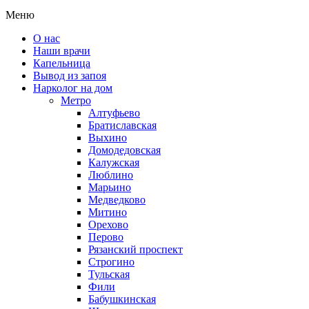
Меню
О нас
Наши врачи
Капельница
Вывод из запоя
Нарколог на дом
Метро
Алтуфьево
Братиславская
Выхино
Домодедовская
Калужская
Люблино
Марьино
Медведково
Митино
Орехово
Перово
Рязанский проспект
Строгино
Тульская
Фили
Бабушкинская