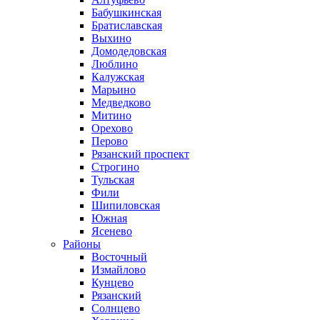
Бабушкинская
Братиславская
Выхино
Домодедовская
Люблино
Калужская
Марьино
Медведково
Митино
Орехово
Перово
Рязанский проспект
Строгино
Тульская
Фили
Шипиловская
Южная
Ясенево
Районы
Восточный
Измайлово
Кунцево
Рязанский
Солнцево