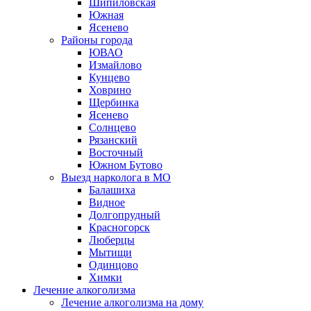
Шипиловская
Южная
Ясенево
Районы города
ЮВАО
Измайлово
Кунцево
Ховрино
Щербинка
Ясенево
Солнцево
Рязанский
Восточный
Южном Бутово
Выезд нарколога в МО
Балашиха
Видное
Долгопрудный
Красногорск
Люберцы
Мытищи
Одинцово
Химки
Лечение алкоголизма
Лечение алкоголизма на дому