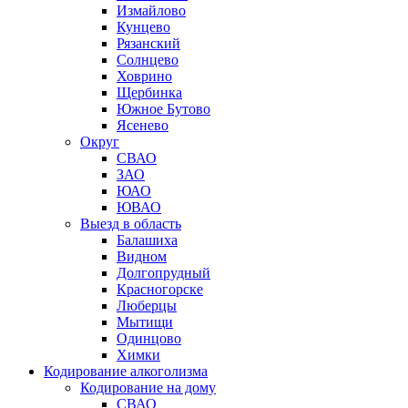
Измайлово
Кунцево
Рязанский
Солнцево
Ховрино
Щербинка
Южное Бутово
Ясенево
Округ
СВАО
ЗАО
ЮАО
ЮВАО
Выезд в область
Балашиха
Видном
Долгопрудный
Красногорске
Люберцы
Мытищи
Одинцово
Химки
Кодирование алкоголизма
Кодирование на дому
СВАО