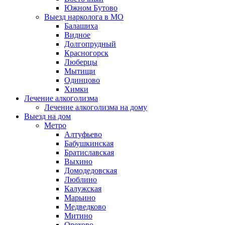
Южном Бутово
Выезд нарколога в МО
Балашиха
Видное
Долгопрудный
Красногорск
Люберцы
Мытищи
Одинцово
Химки
Лечение алкоголизма
Лечение алкоголизма на дому
Выезд на дом
Метро
Алтуфьево
Бабушкинская
Братиславская
Выхино
Домодедовская
Люблино
Калужская
Марьино
Медведково
Митино
Орехово