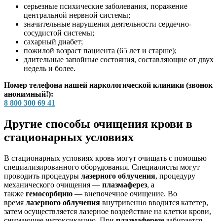
серьезные психические заболевания, поражение
центральной нервной системы;
значительные нарушения деятельности сердечно-
сосудистой системы;
сахарный диабет;
пожилой возраст пациента (65 лет и старше);
длительные запойные состояния, составляющие от двух
недель и более.
Номер телефона нашей наркологической клиники (звонок
анонимный!):
8 800 300 69 41
Другие способы очищения крови в
стационарных условиях
В стационарных условиях кровь могут очищать с помощью
специализированного оборудования. Специалисты могут
проводить процедуры
лазерного облучения
, процедуру
механического очищения —
плазмаферез
, а
также
гемосорбцию
— внепочечное очищение. Во
время
лазерного облучения
внутривенно вводится катетер,
затем осуществляется лазерное воздействие на клетки крови,
снимающее интоксикацию. При
плазмаферезе
забирается