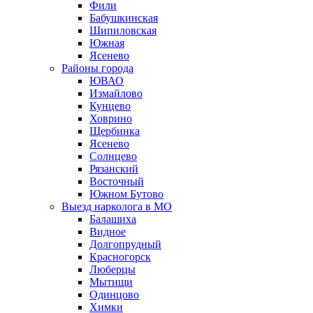
Фили
Бабушкинская
Шипиловская
Южная
Ясенево
Районы города
ЮВАО
Измайлово
Кунцево
Ховрино
Щербинка
Ясенево
Солнцево
Рязанский
Восточный
Южном Бутово
Выезд нарколога в МО
Балашиха
Видное
Долгопрудный
Красногорск
Люберцы
Мытищи
Одинцово
Химки