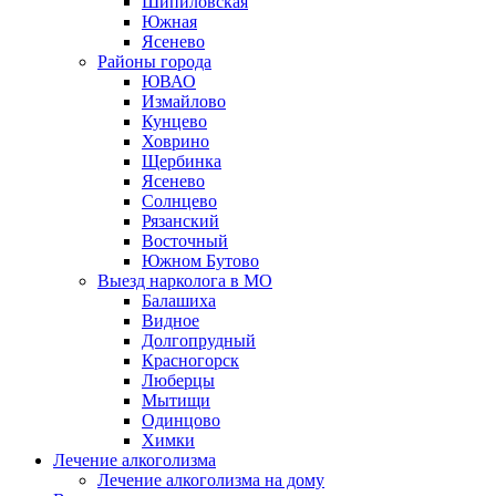
Шипиловская
Южная
Ясенево
Районы города
ЮВАО
Измайлово
Кунцево
Ховрино
Щербинка
Ясенево
Солнцево
Рязанский
Восточный
Южном Бутово
Выезд нарколога в МО
Балашиха
Видное
Долгопрудный
Красногорск
Люберцы
Мытищи
Одинцово
Химки
Лечение алкоголизма
Лечение алкоголизма на дому