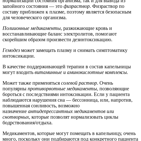
нормализации состояния организма, так и для вывода из
запойного состояния — это
физраствор
. Физраствор по
составу приближен к плазме, поэтому является безопасным
для человеческого организма.
Полиионные медикаменты
, разжижающие кровь и
восстанавливающие баланс электролитов, помогают
скорейшим образом произвести дезинтоксикацию.
Гемодез
может замещать плазму и снимать симптоматику
интоксикации.
В качестве поддерживающей терапии в состав капельницы
могут входить
витаминные и аминокислотные комплексы.
Может также применяться
солевой раствор
. Очень
популярны
противорвотные медикаменты
, позволяющие
бороться с последствиями интоксикации. Если у пациента
наблюдаются нарушения сна — бессонница, или, напротив,
повышенная сонливость, возможно
назначение
антидепрессантных медикаментов или
снотворных
, которые позволят нормализовать циклы
бодрствования/отдыха.
Медикаментов, которые могут помещать в капельницу, очень
много, поскольку они подбираются под конкретного пациента