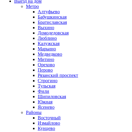
Выезд на дом
Метро
Алтуфьево
Бабушкинская
Братиславская
Выхино
Домодедовская
Люблино
Калужская
Марьино
Медведково
Митино
Орехово
Перово
Рязанский проспект
Строгино
Тульская
Фили
Шипиловская
Южная
Ясенево
Районы
Восточный
Измайлово
Кунцево