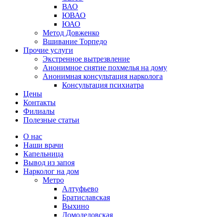
ВАО
ЮВАО
ЮАО
Метод Довженко
Вшивание Торпедо
Прочие услуги
Экстренное вытрезвление
Анонимное снятие похмелья на дому
Анонимная консультация нарколога
Консультация психиатра
Цены
Контакты
Филиалы
Полезные статьи
О нас
Наши врачи
Капельница
Вывод из запоя
Нарколог на дом
Метро
Алтуфьево
Братиславская
Выхино
Домодедовская