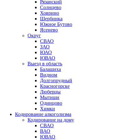
Рязанский
Солнцево
Ховрино
Щербинка
Южное Бутово
Ясенево
Округ
СВАО
ЗАО
ЮАО
ЮВАО
Выезд в область
Балашиха
Видном
Долгопрудный
Красногорске
Люберцы
Мытищи
Одинцово
Химки
Кодирование алкоголизма
Кодирование на дому
СВАО
ВАО
ЮВАО