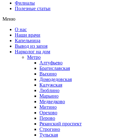
Филиалы
Полезные статьи
Меню
О нас
Наши врачи
Капельница
Вывод из запоя
Нарколог на дом
Метро
Алтуфьево
Братиславская
Выхино
Домодедовская
Калужская
Люблино
Марьино
Медведково
Митино
Орехово
Перово
Рязанский проспект
Строгино
Тульская