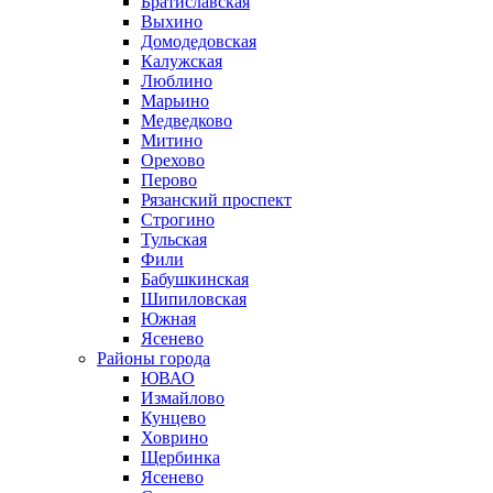
Братиславская
Выхино
Домодедовская
Калужская
Люблино
Марьино
Медведково
Митино
Орехово
Перово
Рязанский проспект
Строгино
Тульская
Фили
Бабушкинская
Шипиловская
Южная
Ясенево
Районы города
ЮВАО
Измайлово
Кунцево
Ховрино
Щербинка
Ясенево