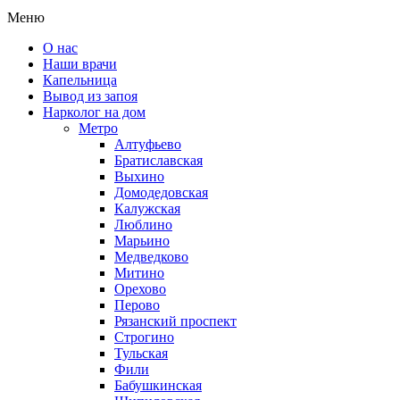
Меню
О нас
Наши врачи
Капельница
Вывод из запоя
Нарколог на дом
Метро
Алтуфьево
Братиславская
Выхино
Домодедовская
Калужская
Люблино
Марьино
Медведково
Митино
Орехово
Перово
Рязанский проспект
Строгино
Тульская
Фили
Бабушкинская