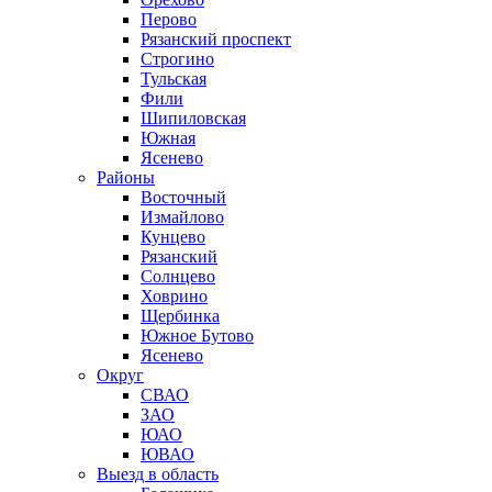
Перово
Рязанский проспект
Строгино
Тульская
Фили
Шипиловская
Южная
Ясенево
Районы
Восточный
Измайлово
Кунцево
Рязанский
Солнцево
Ховрино
Щербинка
Южное Бутово
Ясенево
Округ
СВАО
ЗАО
ЮАО
ЮВАО
Выезд в область