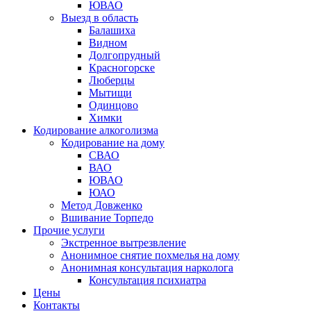
ЮВАО
Выезд в область
Балашиха
Видном
Долгопрудный
Красногорске
Люберцы
Мытищи
Одинцово
Химки
Кодирование алкоголизма
Кодирование на дому
СВАО
ВАО
ЮВАО
ЮАО
Метод Довженко
Вшивание Торпедо
Прочие услуги
Экстренное вытрезвление
Анонимное снятие похмелья на дому
Анонимная консультация нарколога
Консультация психиатра
Цены
Контакты