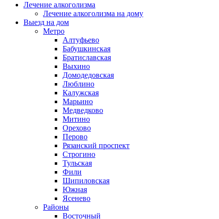
Лечение алкоголизма
Лечение алкоголизма на дому
Выезд на дом
Метро
Алтуфьево
Бабушкинская
Братиславская
Выхино
Домодедовская
Люблино
Калужская
Марьино
Медведково
Митино
Орехово
Перово
Рязанский проспект
Строгино
Тульская
Фили
Шипиловская
Южная
Ясенево
Районы
Восточный