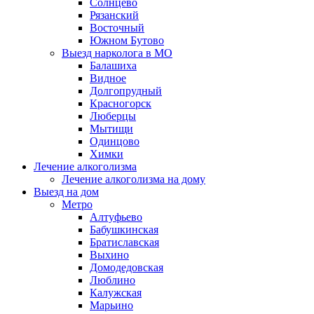
Солнцево
Рязанский
Восточный
Южном Бутово
Выезд нарколога в МО
Балашиха
Видное
Долгопрудный
Красногорск
Люберцы
Мытищи
Одинцово
Химки
Лечение алкоголизма
Лечение алкоголизма на дому
Выезд на дом
Метро
Алтуфьево
Бабушкинская
Братиславская
Выхино
Домодедовская
Люблино
Калужская
Марьино