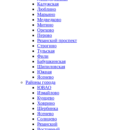
Калужская
Люблино
Марьино
Медведково
Митино
Орехово
Перово
Рязанский проспект
Строгино
Тульская
Фили
Бабушкинская
Шипиловская
Южная
Ясенево
Районы города
ЮВАО
Измайлово
Кунцево
Ховрино
Щербинка
Ясенево
Солнцево
Рязанский
Восточный