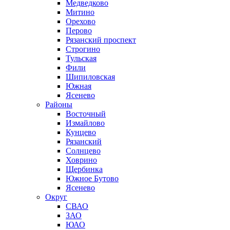
Медведково
Митино
Орехово
Перово
Рязанский проспект
Строгино
Тульская
Фили
Шипиловская
Южная
Ясенево
Районы
Восточный
Измайлово
Кунцево
Рязанский
Солнцево
Ховрино
Щербинка
Южное Бутово
Ясенево
Округ
СВАО
ЗАО
ЮАО