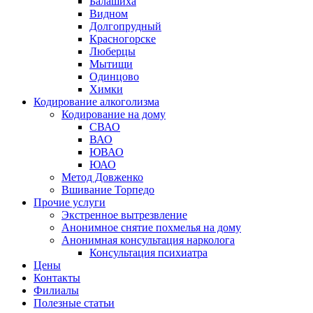
Балашиха
Видном
Долгопрудный
Красногорске
Люберцы
Мытищи
Одинцово
Химки
Кодирование алкоголизма
Кодирование на дому
СВАО
ВАО
ЮВАО
ЮАО
Метод Довженко
Вшивание Торпедо
Прочие услуги
Экстренное вытрезвление
Анонимное снятие похмелья на дому
Анонимная консультация нарколога
Консультация психиатра
Цены
Контакты
Филиалы
Полезные статьи