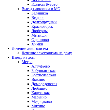
Южном Бутово
Выезд нарколога в МО
Балашиха
Видное
Долгопрудный
Красногорск
Люберцы
Мытищи
Одинцово
Химки
Лечение алкоголизма
Лечение алкоголизма на дому
Выезд на дом
Метро
Алтуфьево
Бабушкинская
Братиславская
Выхино
Домодедовская
Люблино
Калужская
Марьино
Медведково
Митино