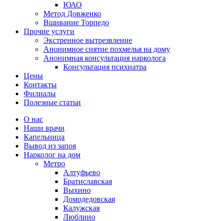
ЮАО
Метод Довженко
Вшивание Торпедо
Прочие услуги
Экстренное вытрезвление
Анонимное снятие похмелья на дому
Анонимная консультация нарколога
Консультация психиатра
Цены
Контакты
Филиалы
Полезные статьи
О нас
Наши врачи
Капельница
Вывод из запоя
Нарколог на дом
Метро
Алтуфьево
Братиславская
Выхино
Домодедовская
Калужская
Люблино