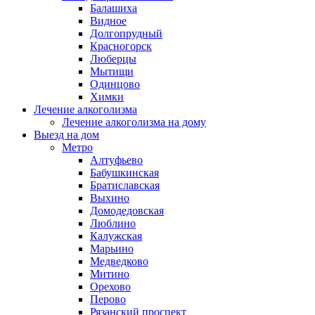
Балашиха
Видное
Долгопрудный
Красногорск
Люберцы
Мытищи
Одинцово
Химки
Лечение алкоголизма
Лечение алкоголизма на дому
Выезд на дом
Метро
Алтуфьево
Бабушкинская
Братиславская
Выхино
Домодедовская
Люблино
Калужская
Марьино
Медведково
Митино
Орехово
Перово
Рязанский проспект