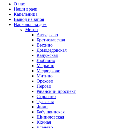
О нас
Наши врачи
Капельница
Вывод из запоя
Нарколог на дом
Метро
Алтуфьево
Братиславская
Выхино
Домодедовская
Калужская
Люблино
Марьино
Медведково
Митино
Орехово
Перово
Рязанский проспект
Строгино
Тульская
Фили
Бабушкинская
Шипиловская
Южная
Ясенево