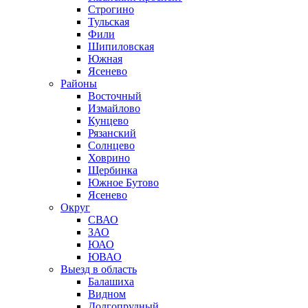
Строгино
Тульская
Фили
Шипиловская
Южная
Ясенево
Районы
Восточный
Измайлово
Кунцево
Рязанский
Солнцево
Ховрино
Щербинка
Южное Бутово
Ясенево
Округ
СВАО
ЗАО
ЮАО
ЮВАО
Выезд в область
Балашиха
Видном
Долгопрудный