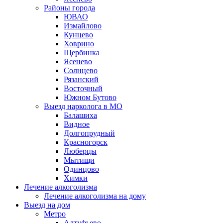
Районы города
ЮВАО
Измайлово
Кунцево
Ховрино
Щербинка
Ясенево
Солнцево
Рязанский
Восточный
Южном Бутово
Выезд нарколога в МО
Балашиха
Видное
Долгопрудный
Красногорск
Люберцы
Мытищи
Одинцово
Химки
Лечение алкоголизма
Лечение алкоголизма на дому
Выезд на дом
Метро
Алтуфьево