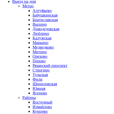
Выезд на дом
Метро
Алтуфьево
Бабушкинская
Братиславская
Выхино
Домодедовская
Люблино
Калужская
Марьино
Медведково
Митино
Орехово
Перово
Рязанский проспект
Строгино
Тульская
Фили
Шипиловская
Южная
Ясенево
Районы
Восточный
Измайлово
Кунцево