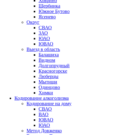
Ховрино
Щербинка
Южное Бутово
Ясенево
Округ
СВАО
ЗАО
ЮАО
ЮВАО
Выезд в область
Балашиха
Видном
Долгопрудный
Красногорске
Люберцы
Мытищи
Одинцово
Химки
Кодирование алкоголизма
Кодирование на дому
СВАО
ВАО
ЮВАО
ЮАО
Метод Довженко