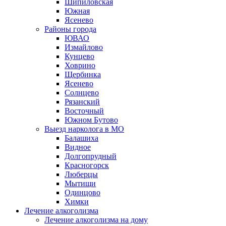
Шипиловская
Южная
Ясенево
Районы города
ЮВАО
Измайлово
Кунцево
Ховрино
Щербинка
Ясенево
Солнцево
Рязанский
Восточный
Южном Бутово
Выезд нарколога в МО
Балашиха
Видное
Долгопрудный
Красногорск
Люберцы
Мытищи
Одинцово
Химки
Лечение алкоголизма
Лечение алкоголизма на дому