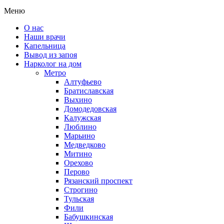
Меню
О нас
Наши врачи
Капельница
Вывод из запоя
Нарколог на дом
Метро
Алтуфьево
Братиславская
Выхино
Домодедовская
Калужская
Люблино
Марьино
Медведково
Митино
Орехово
Перово
Рязанский проспект
Строгино
Тульская
Фили
Бабушкинская