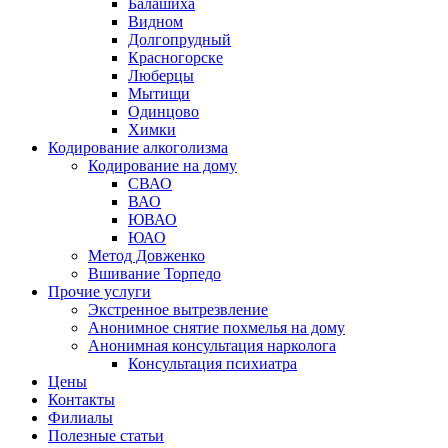
Балашиха
Видном
Долгопрудный
Красногорске
Люберцы
Мытищи
Одинцово
Химки
Кодирование алкоголизма
Кодирование на дому
СВАО
ВАО
ЮВАО
ЮАО
Метод Довженко
Вшивание Торпедо
Прочие услуги
Экстренное вытрезвление
Анонимное снятие похмелья на дому
Анонимная консультация нарколога
Консультация психиатра
Цены
Контакты
Филиалы
Полезные статьи