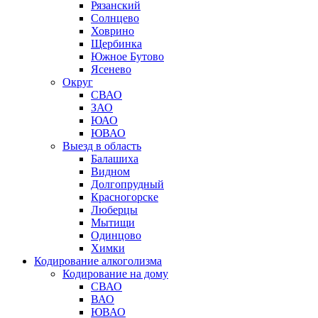
Рязанский
Солнцево
Ховрино
Щербинка
Южное Бутово
Ясенево
Округ
СВАО
ЗАО
ЮАО
ЮВАО
Выезд в область
Балашиха
Видном
Долгопрудный
Красногорске
Люберцы
Мытищи
Одинцово
Химки
Кодирование алкоголизма
Кодирование на дому
СВАО
ВАО
ЮВАО