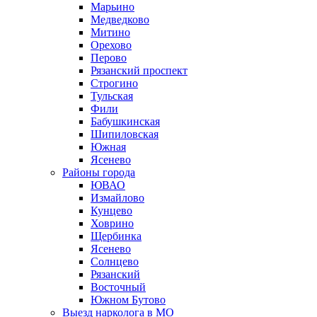
Марьино
Медведково
Митино
Орехово
Перово
Рязанский проспект
Строгино
Тульская
Фили
Бабушкинская
Шипиловская
Южная
Ясенево
Районы города
ЮВАО
Измайлово
Кунцево
Ховрино
Щербинка
Ясенево
Солнцево
Рязанский
Восточный
Южном Бутово
Выезд нарколога в МО