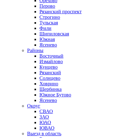
Орехово
Перово
Рязанский проспект
Строгино
Тульская
Фили
Шипиловская
Южная
Ясенево
Районы
Восточный
Измайлово
Кунцево
Рязанский
Солнцево
Ховрино
Щербинка
Южное Бутово
Ясенево
Округ
СВАО
ЗАО
ЮАО
ЮВАО
Выезд в область