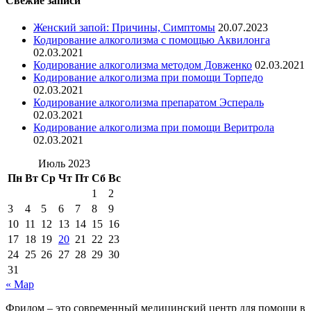
Свежие записи
Женский запой: Причины, Симптомы
20.07.2023
Кодирование алкоголизма с помощью Аквилонга
02.03.2021
Кодирование алкоголизма методом Довженко
02.03.2021
Кодирование алкоголизма при помощи Торпедо
02.03.2021
Кодирование алкоголизма препаратом Эспераль
02.03.2021
Кодирование алкоголизма при помощи Веритрола
02.03.2021
Июль 2023
Пн
Вт
Ср
Чт
Пт
Сб
Вс
1
2
3
4
5
6
7
8
9
10
11
12
13
14
15
16
17
18
19
20
21
22
23
24
25
26
27
28
29
30
31
« Мар
Фридом – это современный медицинский центр для помощи в