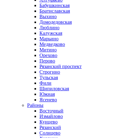
Бабушкинская
Братиславская
Выхино
Домодедовская
Люблино
Калужская
Марьино
Медведково
Митино
Орехово
Перово
Рязанский проспект
Строгино
Тульская
Фили
Шипиловская
Южная
Ясенево
Районы
Восточный
Измайлово
Кунцево
Рязанский
Солнцево