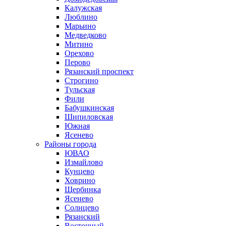
Калужская
Люблино
Марьино
Медведково
Митино
Орехово
Перово
Рязанский проспект
Строгино
Тульская
Фили
Бабушкинская
Шипиловская
Южная
Ясенево
Районы города
ЮВАО
Измайлово
Кунцево
Ховрино
Щербинка
Ясенево
Солнцево
Рязанский
Восточный