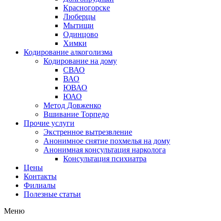
Красногорске
Люберцы
Мытищи
Одинцово
Химки
Кодирование алкоголизма
Кодирование на дому
СВАО
ВАО
ЮВАО
ЮАО
Метод Довженко
Вшивание Торпедо
Прочие услуги
Экстренное вытрезвление
Анонимное снятие похмелья на дому
Анонимная консультация нарколога
Консультация психиатра
Цены
Контакты
Филиалы
Полезные статьи
Меню