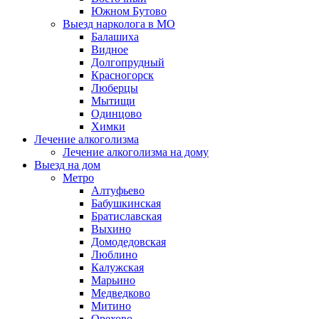
Южном Бутово
Выезд нарколога в МО
Балашиха
Видное
Долгопрудный
Красногорск
Люберцы
Мытищи
Одинцово
Химки
Лечение алкоголизма
Лечение алкоголизма на дому
Выезд на дом
Метро
Алтуфьево
Бабушкинская
Братиславская
Выхино
Домодедовская
Люблино
Калужская
Марьино
Медведково
Митино
Орехово