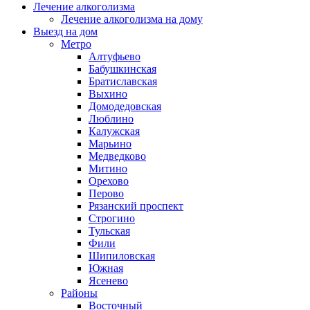
Лечение алкоголизма
Лечение алкоголизма на дому
Выезд на дом
Метро
Алтуфьево
Бабушкинская
Братиславская
Выхино
Домодедовская
Люблино
Калужская
Марьино
Медведково
Митино
Орехово
Перово
Рязанский проспект
Строгино
Тульская
Фили
Шипиловская
Южная
Ясенево
Районы
Восточный