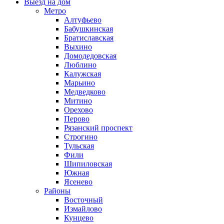
Выезд на дом
Метро
Алтуфьево
Бабушкинская
Братиславская
Выхино
Домодедовская
Люблино
Калужская
Марьино
Медведково
Митино
Орехово
Перово
Рязанский проспект
Строгино
Тульская
Фили
Шипиловская
Южная
Ясенево
Районы
Восточный
Измайлово
Кунцево