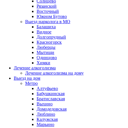
Солнцево
Рязанский
Восточный
Южном Бутово
Выезд нарколога в МО
Балашиха
Видное
Долгопрудный
Красногорск
Люберцы
Мытищи
Одинцово
Химки
Лечение алкоголизма
Лечение алкоголизма на дому
Выезд на дом
Метро
Алтуфьево
Бабушкинская
Братиславская
Выхино
Домодедовская
Люблино
Калужская
Марьино