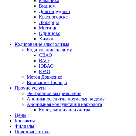
Балашиха
Видном
Долгопрудный
Красногорске
Люберцы
Мытищи
Одинцово
Химки
Кодирование алкоголизма
Кодирование на дому
СВАО
ВАО
ЮВАО
ЮАО
Метод Довженко
Вшивание Торпедо
Прочие услуги
Экстренное вытрезвление
Анонимное снятие похмелья на дому
Анонимная консультация нарколога
Консультация психиатра
Цены
Контакты
Филиалы
Полезные статьи