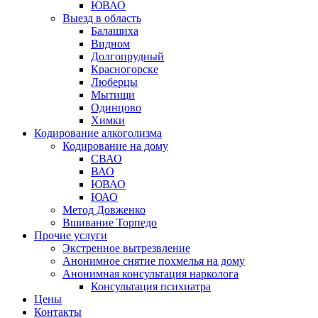
ЮВАО
Выезд в область
Балашиха
Видном
Долгопрудный
Красногорске
Люберцы
Мытищи
Одинцово
Химки
Кодирование алкоголизма
Кодирование на дому
СВАО
ВАО
ЮВАО
ЮАО
Метод Довженко
Вшивание Торпедо
Прочие услуги
Экстренное вытрезвление
Анонимное снятие похмелья на дому
Анонимная консультация нарколога
Консультация психиатра
Цены
Контакты