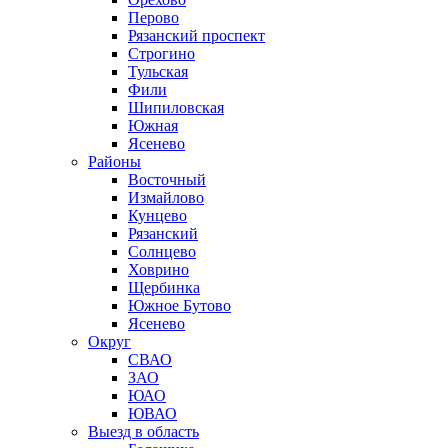
Перово
Рязанский проспект
Строгино
Тульская
Фили
Шипиловская
Южная
Ясенево
Районы
Восточный
Измайлово
Кунцево
Рязанский
Солнцево
Ховрино
Щербинка
Южное Бутово
Ясенево
Округ
СВАО
ЗАО
ЮАО
ЮВАО
Выезд в область