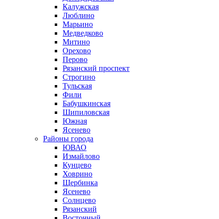
Калужская
Люблино
Марьино
Медведково
Митино
Орехово
Перово
Рязанский проспект
Строгино
Тульская
Фили
Бабушкинская
Шипиловская
Южная
Ясенево
Районы города
ЮВАО
Измайлово
Кунцево
Ховрино
Щербинка
Ясенево
Солнцево
Рязанский
Восточный