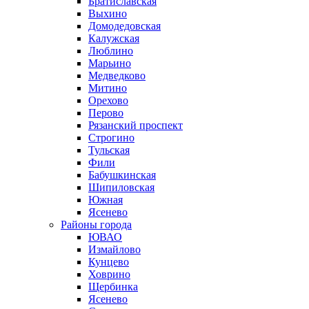
Братиславская
Выхино
Домодедовская
Калужская
Люблино
Марьино
Медведково
Митино
Орехово
Перово
Рязанский проспект
Строгино
Тульская
Фили
Бабушкинская
Шипиловская
Южная
Ясенево
Районы города
ЮВАО
Измайлово
Кунцево
Ховрино
Щербинка
Ясенево