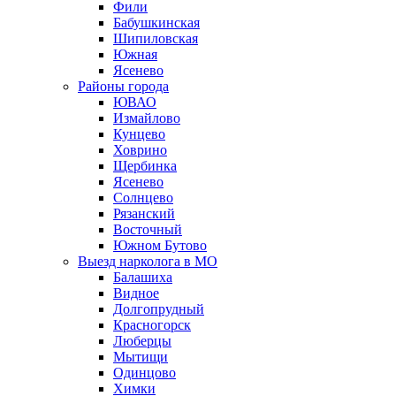
Фили
Бабушкинская
Шипиловская
Южная
Ясенево
Районы города
ЮВАО
Измайлово
Кунцево
Ховрино
Щербинка
Ясенево
Солнцево
Рязанский
Восточный
Южном Бутово
Выезд нарколога в МО
Балашиха
Видное
Долгопрудный
Красногорск
Люберцы
Мытищи
Одинцово
Химки