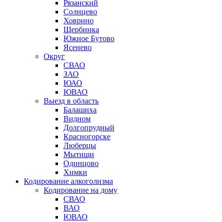
Рязанский
Солнцево
Ховрино
Щербинка
Южное Бутово
Ясенево
Округ
СВАО
ЗАО
ЮАО
ЮВАО
Выезд в область
Балашиха
Видном
Долгопрудный
Красногорске
Люберцы
Мытищи
Одинцово
Химки
Кодирование алкоголизма
Кодирование на дому
СВАО
ВАО
ЮВАО