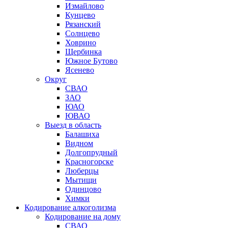
Измайлово
Кунцево
Рязанский
Солнцево
Ховрино
Щербинка
Южное Бутово
Ясенево
Округ
СВАО
ЗАО
ЮАО
ЮВАО
Выезд в область
Балашиха
Видном
Долгопрудный
Красногорске
Люберцы
Мытищи
Одинцово
Химки
Кодирование алкоголизма
Кодирование на дому
СВАО