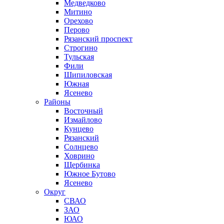
Медведково
Митино
Орехово
Перово
Рязанский проспект
Строгино
Тульская
Фили
Шипиловская
Южная
Ясенево
Районы
Восточный
Измайлово
Кунцево
Рязанский
Солнцево
Ховрино
Щербинка
Южное Бутово
Ясенево
Округ
СВАО
ЗАО
ЮАО