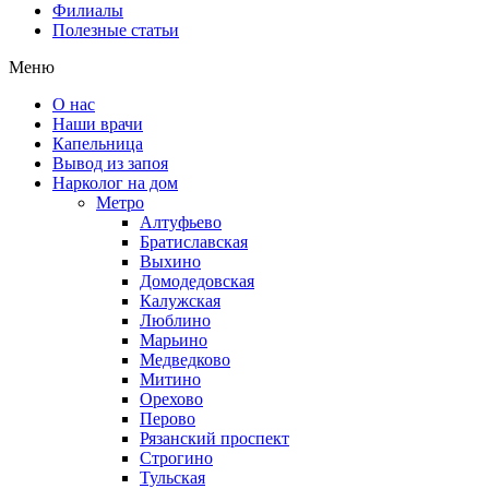
Филиалы
Полезные статьи
Меню
О нас
Наши врачи
Капельница
Вывод из запоя
Нарколог на дом
Метро
Алтуфьево
Братиславская
Выхино
Домодедовская
Калужская
Люблино
Марьино
Медведково
Митино
Орехово
Перово
Рязанский проспект
Строгино
Тульская