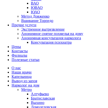
ВАО
ЮВАО
ЮАО
Метод Довженко
Вшивание Торпедо
Прочие услуги
Экстренное вытрезвление
Анонимное снятие похмелья на дому
Анонимная консультация нарколога
Консультация психиатра
Цены
Контакты
Филиалы
Полезные статьи
О нас
Наши врачи
Капельница
Вывод из запоя
Нарколог на дом
Метро
Алтуфьево
Братиславская
Выхино
Домодедовская