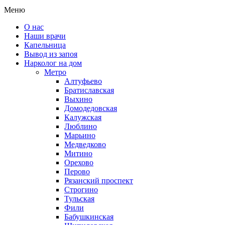
Меню
О нас
Наши врачи
Капельница
Вывод из запоя
Нарколог на дом
Метро
Алтуфьево
Братиславская
Выхино
Домодедовская
Калужская
Люблино
Марьино
Медведково
Митино
Орехово
Перово
Рязанский проспект
Строгино
Тульская
Фили
Бабушкинская