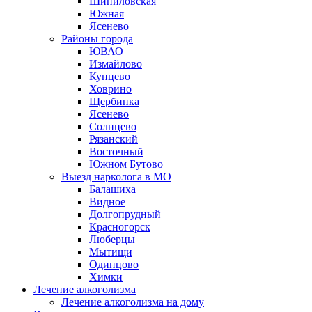
Шипиловская
Южная
Ясенево
Районы города
ЮВАО
Измайлово
Кунцево
Ховрино
Щербинка
Ясенево
Солнцево
Рязанский
Восточный
Южном Бутово
Выезд нарколога в МО
Балашиха
Видное
Долгопрудный
Красногорск
Люберцы
Мытищи
Одинцово
Химки
Лечение алкоголизма
Лечение алкоголизма на дому