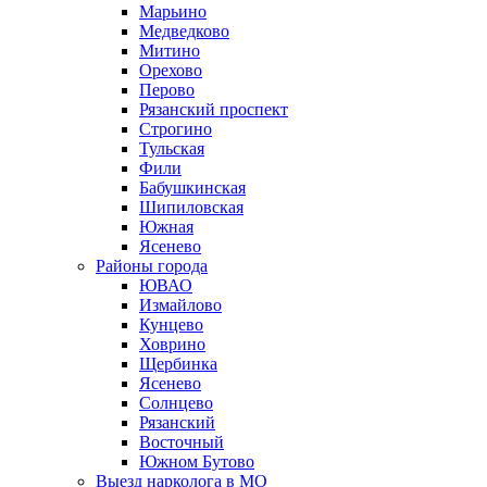
Марьино
Медведково
Митино
Орехово
Перово
Рязанский проспект
Строгино
Тульская
Фили
Бабушкинская
Шипиловская
Южная
Ясенево
Районы города
ЮВАО
Измайлово
Кунцево
Ховрино
Щербинка
Ясенево
Солнцево
Рязанский
Восточный
Южном Бутово
Выезд нарколога в МО