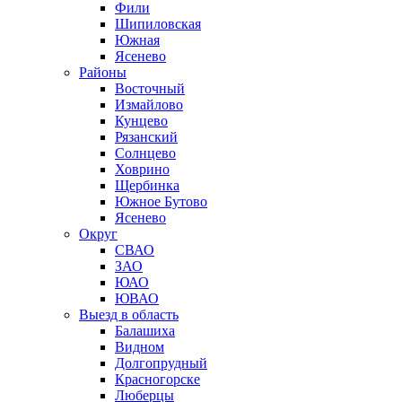
Фили
Шипиловская
Южная
Ясенево
Районы
Восточный
Измайлово
Кунцево
Рязанский
Солнцево
Ховрино
Щербинка
Южное Бутово
Ясенево
Округ
СВАО
ЗАО
ЮАО
ЮВАО
Выезд в область
Балашиха
Видном
Долгопрудный
Красногорске
Люберцы