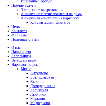
Вшивание Торпедо
Прочие услуги
Экстренное вытрезвление
Анонимное снятие похмелья на дому
Анонимная консультация нарколога
Консультация психиатра
Цены
Контакты
Филиалы
Полезные статьи
О нас
Наши врачи
Капельница
Вывод из запоя
Нарколог на дом
Метро
Алтуфьево
Братиславская
Выхино
Домодедовская
Калужская
Люблино
Марьино
Медведково