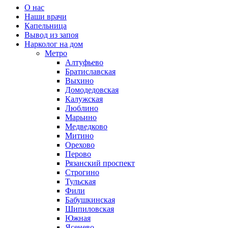
О нас
Наши врачи
Капельница
Вывод из запоя
Нарколог на дом
Метро
Алтуфьево
Братиславская
Выхино
Домодедовская
Калужская
Люблино
Марьино
Медведково
Митино
Орехово
Перово
Рязанский проспект
Строгино
Тульская
Фили
Бабушкинская
Шипиловская
Южная
Ясенево