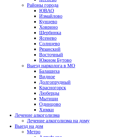
Районы города
ЮВАО
Измайлово
Кунцево
Ховрино
Щербинка
Ясенево
Солнцево
Рязанский
Восточный
Южном Бутово
Выезд нарколога в МО
Балашиха
Видное
Долгопрудный
Красногорск
Люберцы
Мытищи
Одинцово
Химки
Лечение алкоголизма
Лечение алкоголизма на дому
Выезд на дом
Метро