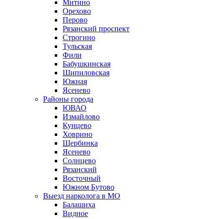
Митино
Орехово
Перово
Рязанский проспект
Строгино
Тульская
Фили
Бабушкинская
Шипиловская
Южная
Ясенево
Районы города
ЮВАО
Измайлово
Кунцево
Ховрино
Щербинка
Ясенево
Солнцево
Рязанский
Восточный
Южном Бутово
Выезд нарколога в МО
Балашиха
Видное