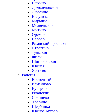
Выхино
Домодедовская
Люблино
Калужская
Марьино
Медведково
Митино
Орехово
Перово
Рязанский проспект
Строгино
Тульская
Фили
Шипиловская
Южная
Ясенево
Районы
Восточный
Измайлово
Кунцево
Рязанский
Солнцево
Ховрино
Щербинка
Южное Бутово