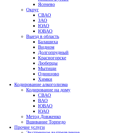
Ясенево
Округ
СВАО
ЗАО
ЮАО
ЮВАО
Выезд в область
Балашиха
Видном
Долгопрудный
Красногорске
Люберцы
Мытищи
Одинцово
Химки
Кодирование алкоголизма
Кодирование на дому
СВАО
ВАО
ЮВАО
ЮАО
Метод Довженко
Вшивание Торпедо
Прочие услуги
Экстренное вытрезвление