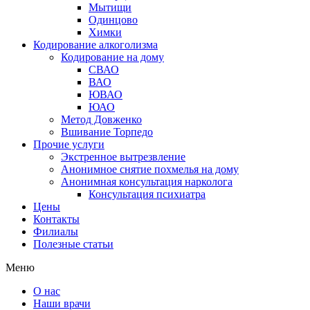
Мытищи
Одинцово
Химки
Кодирование алкоголизма
Кодирование на дому
СВАО
ВАО
ЮВАО
ЮАО
Метод Довженко
Вшивание Торпедо
Прочие услуги
Экстренное вытрезвление
Анонимное снятие похмелья на дому
Анонимная консультация нарколога
Консультация психиатра
Цены
Контакты
Филиалы
Полезные статьи
Меню
О нас
Наши врачи