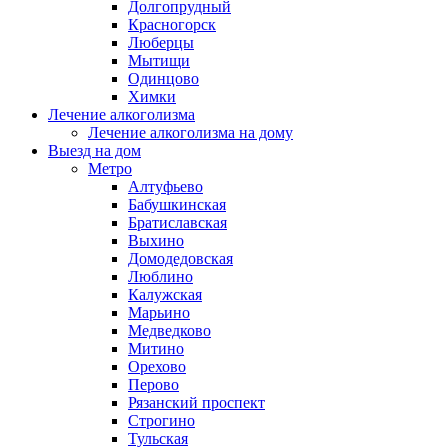
Долгопрудный
Красногорск
Люберцы
Мытищи
Одинцово
Химки
Лечение алкоголизма
Лечение алкоголизма на дому
Выезд на дом
Метро
Алтуфьево
Бабушкинская
Братиславская
Выхино
Домодедовская
Люблино
Калужская
Марьино
Медведково
Митино
Орехово
Перово
Рязанский проспект
Строгино
Тульская