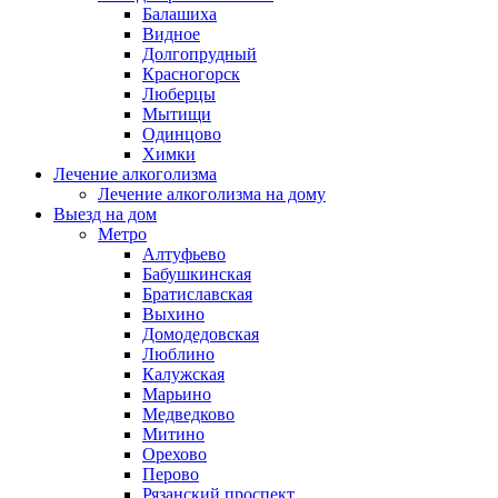
Балашиха
Видное
Долгопрудный
Красногорск
Люберцы
Мытищи
Одинцово
Химки
Лечение алкоголизма
Лечение алкоголизма на дому
Выезд на дом
Метро
Алтуфьево
Бабушкинская
Братиславская
Выхино
Домодедовская
Люблино
Калужская
Марьино
Медведково
Митино
Орехово
Перово
Рязанский проспект