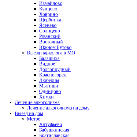
Измайлово
Кунцево
Ховрино
Щербинка
Ясенево
Солнцево
Рязанский
Восточный
Южном Бутово
Выезд нарколога в МО
Балашиха
Видное
Долгопрудный
Красногорск
Люберцы
Мытищи
Одинцово
Химки
Лечение алкоголизма
Лечение алкоголизма на дому
Выезд на дом
Метро
Алтуфьево
Бабушкинская
Братиславская