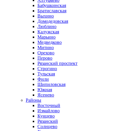
Алтуфьево
Бабушкинская
Братиславская
Выхино
Домодедовская
Люблино
Калужская
Марьино
Медведково
Митино
Орехово
Перово
Рязанский проспект
Строгино
Тульская
Фили
Шипиловская
Южная
Ясенево
Районы
Восточный
Измайлово
Кунцево
Рязанский
Солнцево