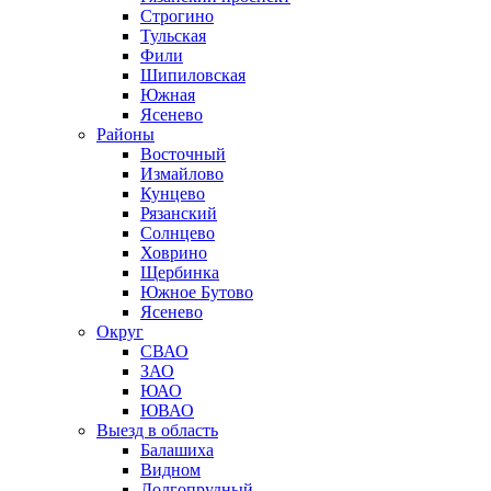
Строгино
Тульская
Фили
Шипиловская
Южная
Ясенево
Районы
Восточный
Измайлово
Кунцево
Рязанский
Солнцево
Ховрино
Щербинка
Южное Бутово
Ясенево
Округ
СВАО
ЗАО
ЮАО
ЮВАО
Выезд в область
Балашиха
Видном
Долгопрудный