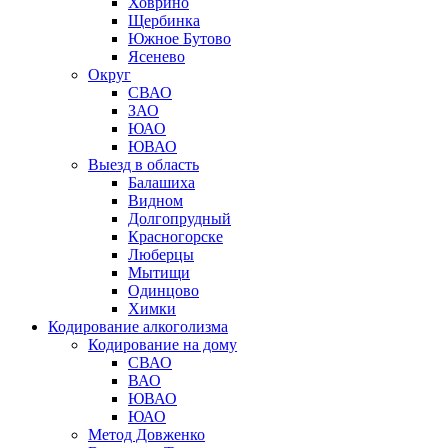
Ховрино
Щербинка
Южное Бутово
Ясенево
Округ
СВАО
ЗАО
ЮАО
ЮВАО
Выезд в область
Балашиха
Видном
Долгопрудный
Красногорске
Люберцы
Мытищи
Одинцово
Химки
Кодирование алкоголизма
Кодирование на дому
СВАО
ВАО
ЮВАО
ЮАО
Метод Довженко