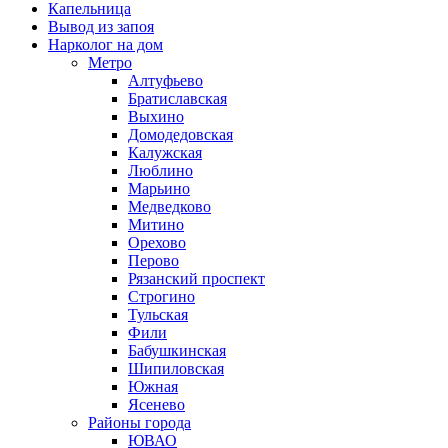
Капельница
Вывод из запоя
Нарколог на дом
Метро
Алтуфьево
Братиславская
Выхино
Домодедовская
Калужская
Люблино
Марьино
Медведково
Митино
Орехово
Перово
Рязанский проспект
Строгино
Тульская
Фили
Бабушкинская
Шипиловская
Южная
Ясенево
Районы города
ЮВАО