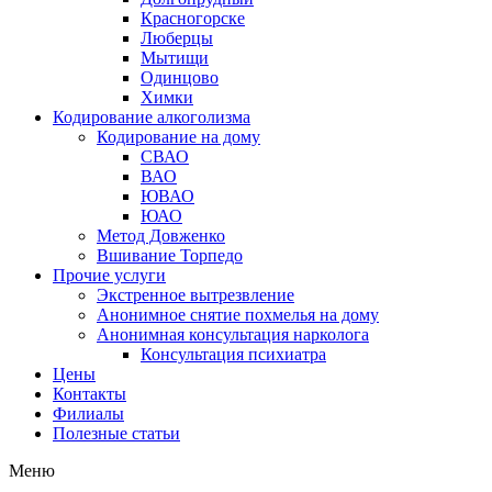
Красногорске
Люберцы
Мытищи
Одинцово
Химки
Кодирование алкоголизма
Кодирование на дому
СВАО
ВАО
ЮВАО
ЮАО
Метод Довженко
Вшивание Торпедо
Прочие услуги
Экстренное вытрезвление
Анонимное снятие похмелья на дому
Анонимная консультация нарколога
Консультация психиатра
Цены
Контакты
Филиалы
Полезные статьи
Меню