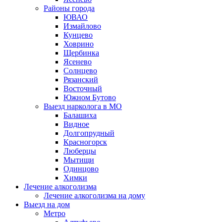
Районы города
ЮВАО
Измайлово
Кунцево
Ховрино
Щербинка
Ясенево
Солнцево
Рязанский
Восточный
Южном Бутово
Выезд нарколога в МО
Балашиха
Видное
Долгопрудный
Красногорск
Люберцы
Мытищи
Одинцово
Химки
Лечение алкоголизма
Лечение алкоголизма на дому
Выезд на дом
Метро