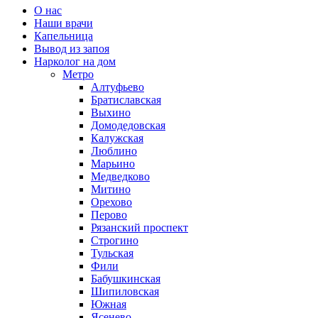
О нас
Наши врачи
Капельница
Вывод из запоя
Нарколог на дом
Метро
Алтуфьево
Братиславская
Выхино
Домодедовская
Калужская
Люблино
Марьино
Медведково
Митино
Орехово
Перово
Рязанский проспект
Строгино
Тульская
Фили
Бабушкинская
Шипиловская
Южная
Ясенево