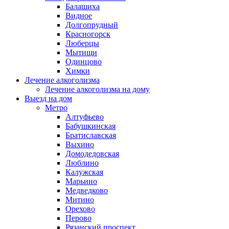
Балашиха
Видное
Долгопрудный
Красногорск
Люберцы
Мытищи
Одинцово
Химки
Лечение алкоголизма
Лечение алкоголизма на дому
Выезд на дом
Метро
Алтуфьево
Бабушкинская
Братиславская
Выхино
Домодедовская
Люблино
Калужская
Марьино
Медведково
Митино
Орехово
Перово
Рязанский проспект