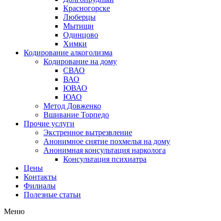
Красногорске
Люберцы
Мытищи
Одинцово
Химки
Кодирование алкоголизма
Кодирование на дому
СВАО
ВАО
ЮВАО
ЮАО
Метод Довженко
Вшивание Торпедо
Прочие услуги
Экстренное вытрезвление
Анонимное снятие похмелья на дому
Анонимная консультация нарколога
Консультация психиатра
Цены
Контакты
Филиалы
Полезные статьи
Меню