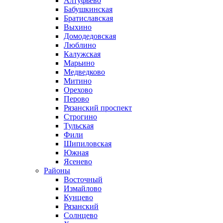
Алтуфьево
Бабушкинская
Братиславская
Выхино
Домодедовская
Люблино
Калужская
Марьино
Медведково
Митино
Орехово
Перово
Рязанский проспект
Строгино
Тульская
Фили
Шипиловская
Южная
Ясенево
Районы
Восточный
Измайлово
Кунцево
Рязанский
Солнцево