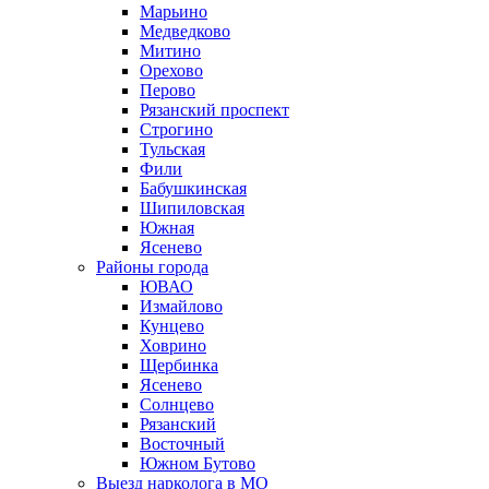
Марьино
Медведково
Митино
Орехово
Перово
Рязанский проспект
Строгино
Тульская
Фили
Бабушкинская
Шипиловская
Южная
Ясенево
Районы города
ЮВАО
Измайлово
Кунцево
Ховрино
Щербинка
Ясенево
Солнцево
Рязанский
Восточный
Южном Бутово
Выезд нарколога в МО