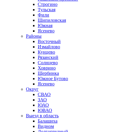
Строгино
Тульская
Фили
Шипиловская
Южная
Ясенево
Районы
Восточный
Измайлово
Кунцево
Рязанский
Солнцево
Ховрино
Щербинка
Южное Бутово
Ясенево
Округ
СВАО
ЗАО
ЮАО
ЮВАО
Выезд в область
Балашиха
Видном
Долгопрудный