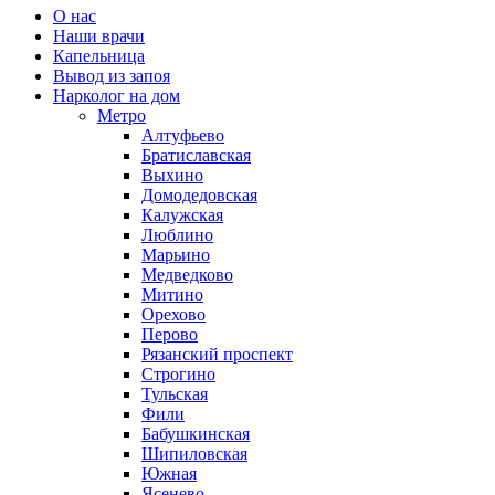
О нас
Наши врачи
Капельница
Вывод из запоя
Нарколог на дом
Метро
Алтуфьево
Братиславская
Выхино
Домодедовская
Калужская
Люблино
Марьино
Медведково
Митино
Орехово
Перово
Рязанский проспект
Строгино
Тульская
Фили
Бабушкинская
Шипиловская
Южная
Ясенево