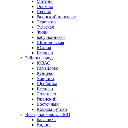
Митино
Орехово
Перово
Рязанский проспект
Строгино
Тульская
Фили
Бабушкинская
Шипиловская
Южная
Ясенево
Районы города
ЮВАО
Измайлово
Кунцево
Ховрино
Щербинка
Ясенево
Солнцево
Рязанский
Восточный
Южном Бутово
Выезд нарколога в МО
Балашиха
Видное