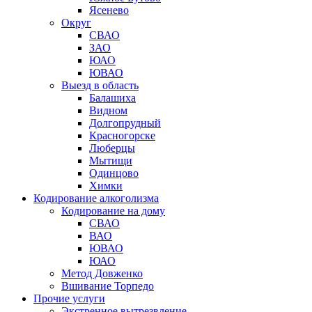
Ясенево
Округ
СВАО
ЗАО
ЮАО
ЮВАО
Выезд в область
Балашиха
Видном
Долгопрудный
Красногорске
Люберцы
Мытищи
Одинцово
Химки
Кодирование алкоголизма
Кодирование на дому
СВАО
ВАО
ЮВАО
ЮАО
Метод Довженко
Вшивание Торпедо
Прочие услуги
Экстренное вытрезвление