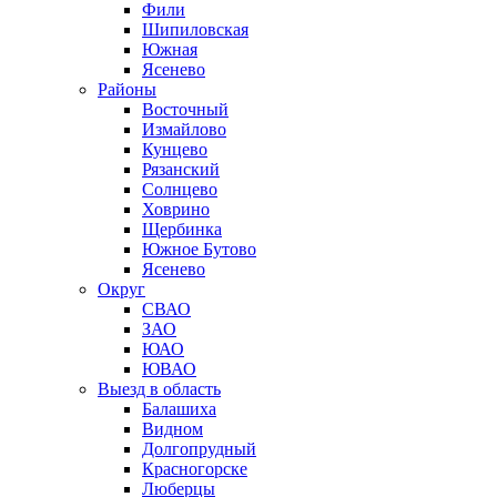
Фили
Шипиловская
Южная
Ясенево
Районы
Восточный
Измайлово
Кунцево
Рязанский
Солнцево
Ховрино
Щербинка
Южное Бутово
Ясенево
Округ
СВАО
ЗАО
ЮАО
ЮВАО
Выезд в область
Балашиха
Видном
Долгопрудный
Красногорске
Люберцы