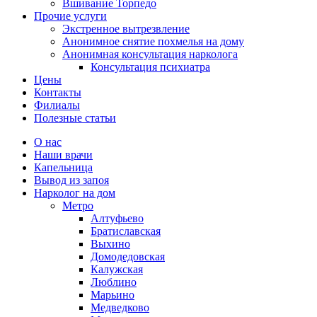
Вшивание Торпедо
Прочие услуги
Экстренное вытрезвление
Анонимное снятие похмелья на дому
Анонимная консультация нарколога
Консультация психиатра
Цены
Контакты
Филиалы
Полезные статьи
О нас
Наши врачи
Капельница
Вывод из запоя
Нарколог на дом
Метро
Алтуфьево
Братиславская
Выхино
Домодедовская
Калужская
Люблино
Марьино
Медведково