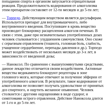
попадании спирта в организм запускается отрицательная
реакция. Продолжительность кодирования от алкоголизма
этим препаратом составляет от 12-ти месяцев и до 5-ти лет;
—
Торпедо
. Действующим веществом является дисульфирам.
Используется препарат для внутримышечного, либо
внутривенного введения. Поступившее в кровь вещество
производит блокировку расщепления алкоголя печенью. В
связи с этим, даже при незначительных употребленных дозах
человек сталкивается с ухудшением самочувствия. Оно схоже
с серьезным отравлением (тошнота, головная боль, слабость,
учащенное сердцебиение, перепады давления и др.). Торпедо
может воздействовать от нескольких месяцев до 3-х лет, в
зависимости от введенной дозы;
— Наноксол. По сравнению с вышеупомянутыми средствами,
данное лекарство отличается своим воздействием. Активные
вещества медикамента блокируют рецепторы в зоне
головного мозга, которые отвечают за получение эйфории от
употребленного алкоголя. В результате, такое кодирование от
алкоголизма не позволяет получать удовольствие от принятых
доз спиртного, и ощутить желанное опьянение. Человек
столкнется с другими ощущениями в виде судорог, и
симптомами острого отравления. Действие Наноксола длится
от 1-го и до 5-ти лет.