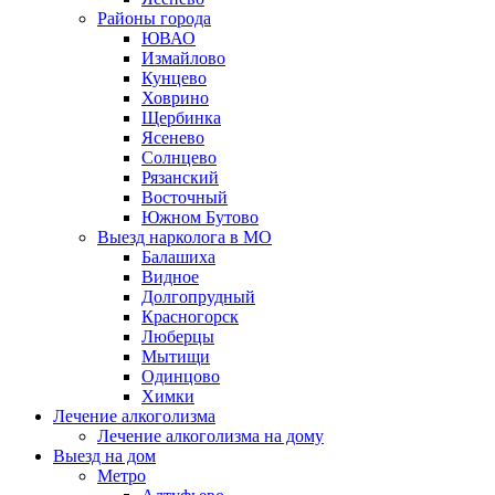
Районы города
ЮВАО
Измайлово
Кунцево
Ховрино
Щербинка
Ясенево
Солнцево
Рязанский
Восточный
Южном Бутово
Выезд нарколога в МО
Балашиха
Видное
Долгопрудный
Красногорск
Люберцы
Мытищи
Одинцово
Химки
Лечение алкоголизма
Лечение алкоголизма на дому
Выезд на дом
Метро