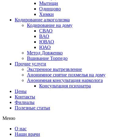
Мытищи
Одинцово
Химки
Кодирование алкоголизма
Кодирование на дому
СВАО
ВАО
ЮВАО
ЮАО
Метод Довженко
Вшивание Торпедо
Прочие услуги
Экстренное вытрезвление
Анонимное снятие похмелья на дому
Анонимная консультация нарколога
Консультация психиатра
Цены
Контакты
Филиалы
Полезные статьи
Меню
О нас
Наши врачи