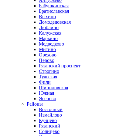
Алтуфьево
Бабушкинская
Братиславская
Выхино
Домодедовская
Люблино
Калужская
Марьино
Медведково
Митино
Орехово
Перово
Рязанский проспект
Строгино
Тульская
Фили
Шипиловская
Южная
Ясенево
Районы
Восточный
Измайлово
Кунцево
Рязанский
Солнцево