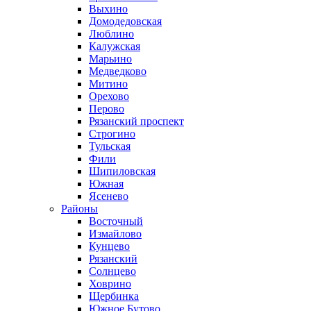
Выхино
Домодедовская
Люблино
Калужская
Марьино
Медведково
Митино
Орехово
Перово
Рязанский проспект
Строгино
Тульская
Фили
Шипиловская
Южная
Ясенево
Районы
Восточный
Измайлово
Кунцево
Рязанский
Солнцево
Ховрино
Щербинка
Южное Бутово