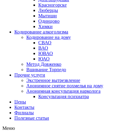
Красногорске
Люберцы
Мытищи
Одинцово
Химки
Кодирование алкоголизма
Кодирование на дому
СВАО
ВАО
ЮВАО
ЮАО
Метод Довженко
Вшивание Торпедо
Прочие услуги
Экстренное вытрезвление
Анонимное снятие похмелья на дому
Анонимная консультация нарколога
Консультация психиатра
Цены
Контакты
Филиалы
Полезные статьи
Меню