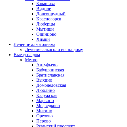
Балашиха
Видное
Долгопрудный
Красногорск
Люберцы
Мытищи
Одинцово
Химки
Лечение алкоголизма
Лечение алкоголизма на дому
Выезд на дом
Метро
Алтуфьево
Бабушкинская
Братиславская
Выхино
Домодедовская
Люблино
Калужская
Марьино
Медведково
Митино
Орехово
Перово
Рязанский проспект