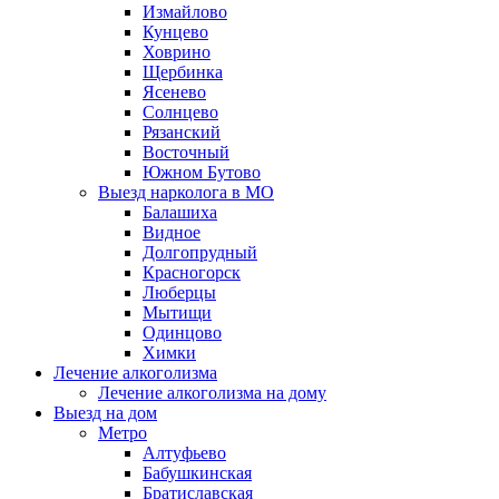
Измайлово
Кунцево
Ховрино
Щербинка
Ясенево
Солнцево
Рязанский
Восточный
Южном Бутово
Выезд нарколога в МО
Балашиха
Видное
Долгопрудный
Красногорск
Люберцы
Мытищи
Одинцово
Химки
Лечение алкоголизма
Лечение алкоголизма на дому
Выезд на дом
Метро
Алтуфьево
Бабушкинская
Братиславская