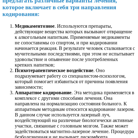
предлагать различные варианты лечения,
которое включает в себя три направления
кодирования:
Медикаментозное
. Используются препараты,
действующие вещества которых вызывают отвращение
к алкогольным напиткам. Применяемые медикаменты
не сопоставимы со спиртом, и при кодировании
начинается реакция. В результате человек сталкивается с
мучительными последствиями, при этом не испытывает
удовольствие и опьянение после употребленных
крепких напитков;
Психотерапевтическое воздействие
. Оно
подразумевает работу со специалистом-психологом,
который помогает избавиться от причины появления
зависимости;
Аппаратное кодирование
. Эта методика применяется в
комплексе с другими способами лечения. Она
направлена на нормализацию состояния больного. К
аппаратным методикам относится кодирование лазером.
В данном случае используется лазерный луч,
воздействующий на различные биологически активные
участки, связанные с головным мозгом. Также может
задействоваться магнитно-лазерное лечение. Процедура
безболезненная и не вызывает дискомфорта.