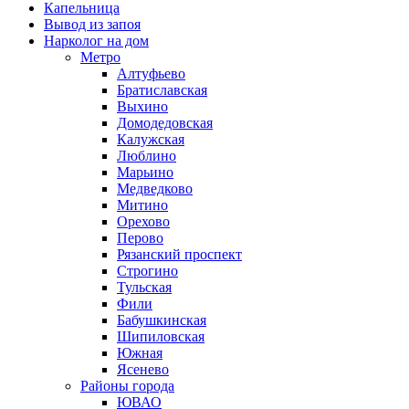
Капельница
Вывод из запоя
Нарколог на дом
Метро
Алтуфьево
Братиславская
Выхино
Домодедовская
Калужская
Люблино
Марьино
Медведково
Митино
Орехово
Перово
Рязанский проспект
Строгино
Тульская
Фили
Бабушкинская
Шипиловская
Южная
Ясенево
Районы города
ЮВАО