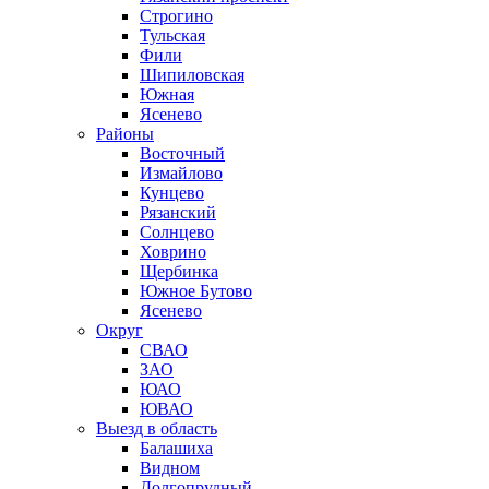
Строгино
Тульская
Фили
Шипиловская
Южная
Ясенево
Районы
Восточный
Измайлово
Кунцево
Рязанский
Солнцево
Ховрино
Щербинка
Южное Бутово
Ясенево
Округ
СВАО
ЗАО
ЮАО
ЮВАО
Выезд в область
Балашиха
Видном
Долгопрудный