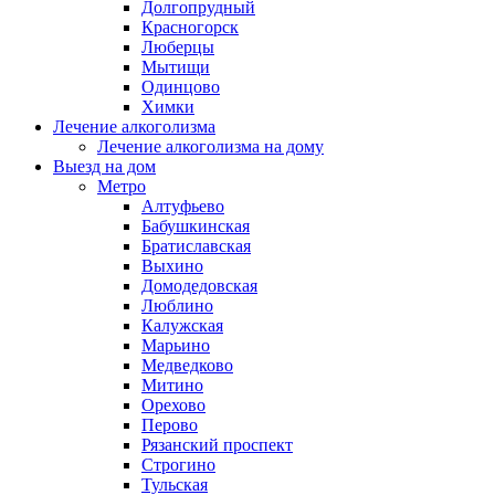
Долгопрудный
Красногорск
Люберцы
Мытищи
Одинцово
Химки
Лечение алкоголизма
Лечение алкоголизма на дому
Выезд на дом
Метро
Алтуфьево
Бабушкинская
Братиславская
Выхино
Домодедовская
Люблино
Калужская
Марьино
Медведково
Митино
Орехово
Перово
Рязанский проспект
Строгино
Тульская