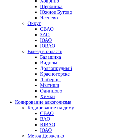
Ховрино
Щербинка
Южное Бутово
Ясенево
Округ
СВАО
ЗАО
ЮАО
ЮВАО
Выезд в область
Балашиха
Видном
Долгопрудный
Красногорске
Люберцы
Мытищи
Одинцово
Химки
Кодирование алкоголизма
Кодирование на дому
СВАО
ВАО
ЮВАО
ЮАО
Метод Довженко