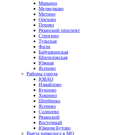
Марьино
Медведково
Митино
Орехово
Перово
Рязанский проспект
Строгино
Тульская
Фили
Бабушкинская
Шипиловская
Южная
Ясенево
Районы города
ЮВАО
Измайлово
Кунцево
Ховрино
Щербинка
Ясенево
Солнцево
Рязанский
Восточный
Южном Бутово
Выезд нарколога в МО