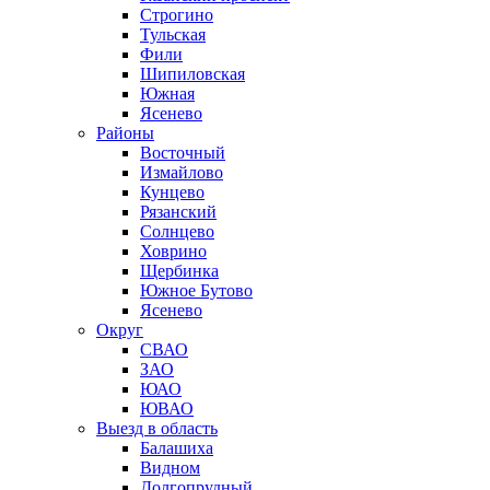
Строгино
Тульская
Фили
Шипиловская
Южная
Ясенево
Районы
Восточный
Измайлово
Кунцево
Рязанский
Солнцево
Ховрино
Щербинка
Южное Бутово
Ясенево
Округ
СВАО
ЗАО
ЮАО
ЮВАО
Выезд в область
Балашиха
Видном
Долгопрудный