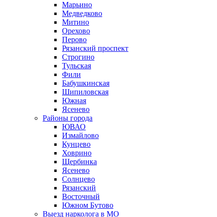
Марьино
Медведково
Митино
Орехово
Перово
Рязанский проспект
Строгино
Тульская
Фили
Бабушкинская
Шипиловская
Южная
Ясенево
Районы города
ЮВАО
Измайлово
Кунцево
Ховрино
Щербинка
Ясенево
Солнцево
Рязанский
Восточный
Южном Бутово
Выезд нарколога в МО