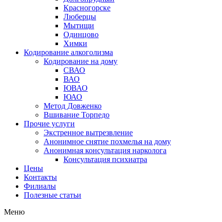
Красногорске
Люберцы
Мытищи
Одинцово
Химки
Кодирование алкоголизма
Кодирование на дому
СВАО
ВАО
ЮВАО
ЮАО
Метод Довженко
Вшивание Торпедо
Прочие услуги
Экстренное вытрезвление
Анонимное снятие похмелья на дому
Анонимная консультация нарколога
Консультация психиатра
Цены
Контакты
Филиалы
Полезные статьи
Меню