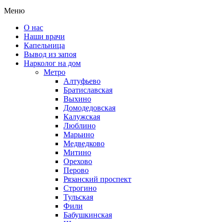
Меню
О нас
Наши врачи
Капельница
Вывод из запоя
Нарколог на дом
Метро
Алтуфьево
Братиславская
Выхино
Домодедовская
Калужская
Люблино
Марьино
Медведково
Митино
Орехово
Перово
Рязанский проспект
Строгино
Тульская
Фили
Бабушкинская