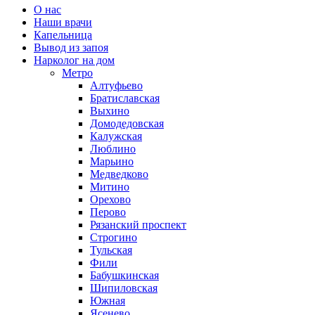
О нас
Наши врачи
Капельница
Вывод из запоя
Нарколог на дом
Метро
Алтуфьево
Братиславская
Выхино
Домодедовская
Калужская
Люблино
Марьино
Медведково
Митино
Орехово
Перово
Рязанский проспект
Строгино
Тульская
Фили
Бабушкинская
Шипиловская
Южная
Ясенево