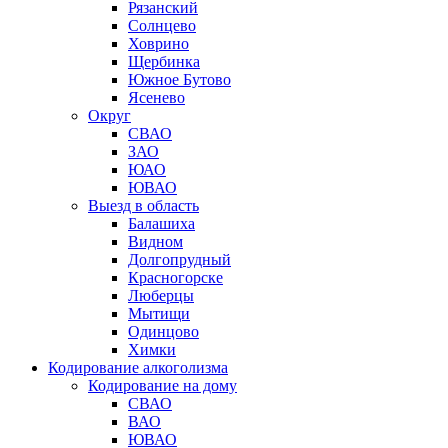
Рязанский
Солнцево
Ховрино
Щербинка
Южное Бутово
Ясенево
Округ
СВАО
ЗАО
ЮАО
ЮВАО
Выезд в область
Балашиха
Видном
Долгопрудный
Красногорске
Люберцы
Мытищи
Одинцово
Химки
Кодирование алкоголизма
Кодирование на дому
СВАО
ВАО
ЮВАО