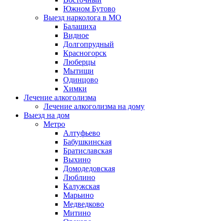
Южном Бутово
Выезд нарколога в МО
Балашиха
Видное
Долгопрудный
Красногорск
Люберцы
Мытищи
Одинцово
Химки
Лечение алкоголизма
Лечение алкоголизма на дому
Выезд на дом
Метро
Алтуфьево
Бабушкинская
Братиславская
Выхино
Домодедовская
Люблино
Калужская
Марьино
Медведково
Митино