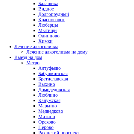
Балашиха
Видное
Долгопрудный
Красногорск
Люберцы
Мытищи
Одинцово
Химки
Лечение алкоголизма
Лечение алкоголизма на дому
Выезд на дом
Метро
Алтуфьево
Бабушкинская
Братиславская
Выхино
Домодедовская
Люблино
Калужская
Марьино
Медведково
Митино
Орехово
Перово
Рязанский проспект