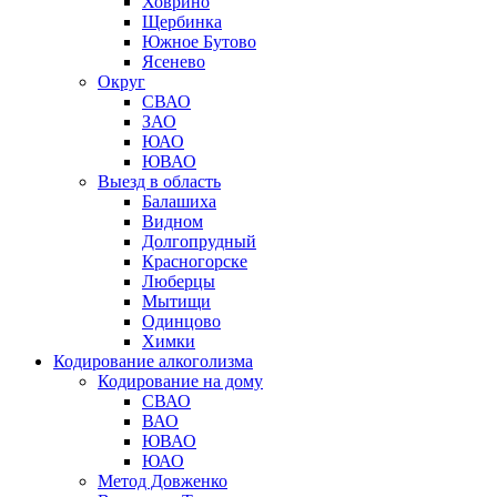
Ховрино
Щербинка
Южное Бутово
Ясенево
Округ
СВАО
ЗАО
ЮАО
ЮВАО
Выезд в область
Балашиха
Видном
Долгопрудный
Красногорске
Люберцы
Мытищи
Одинцово
Химки
Кодирование алкоголизма
Кодирование на дому
СВАО
ВАО
ЮВАО
ЮАО
Метод Довженко