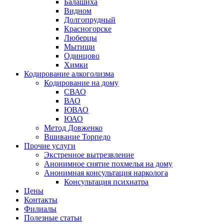
Балашиха
Видном
Долгопрудный
Красногорске
Люберцы
Мытищи
Одинцово
Химки
Кодирование алкоголизма
Кодирование на дому
СВАО
ВАО
ЮВАО
ЮАО
Метод Довженко
Вшивание Торпедо
Прочие услуги
Экстренное вытрезвление
Анонимное снятие похмелья на дому
Анонимная консультация нарколога
Консультация психиатра
Цены
Контакты
Филиалы
Полезные статьи