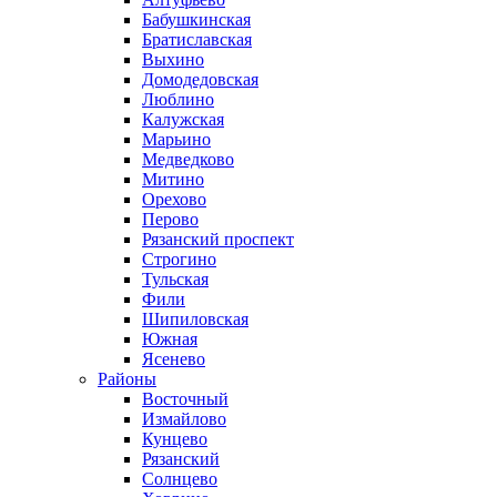
Бабушкинская
Братиславская
Выхино
Домодедовская
Люблино
Калужская
Марьино
Медведково
Митино
Орехово
Перово
Рязанский проспект
Строгино
Тульская
Фили
Шипиловская
Южная
Ясенево
Районы
Восточный
Измайлово
Кунцево
Рязанский
Солнцево