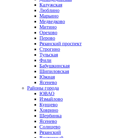
Калужская
Люблино
Марьино
Медведково
Митино
Орехово
Перово
Рязанский проспект
Строгино
Тульская
Фили
Бабушкинская
Шипиловская
Южная
Ясенево
Районы города
ЮВАО
Измайлово
Кунцево
Ховрино
Щербинка
Ясенево
Солнцево
Рязанский
Восточный