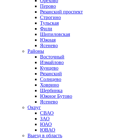
Орехово
Перово
Рязанский проспект
Строгино
Тульская
Фили
Шипиловская
Южная
Ясенево
Районы
Восточный
Измайлово
Кунцево
Рязанский
Солнцево
Ховрино
Щербинка
Южное Бутово
Ясенево
Округ
СВАО
ЗАО
ЮАО
ЮВАО
Выезд в область