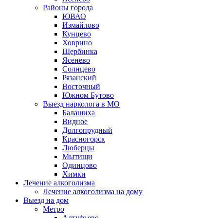
Районы города
ЮВАО
Измайлово
Кунцево
Ховрино
Щербинка
Ясенево
Солнцево
Рязанский
Восточный
Южном Бутово
Выезд нарколога в МО
Балашиха
Видное
Долгопрудный
Красногорск
Люберцы
Мытищи
Одинцово
Химки
Лечение алкоголизма
Лечение алкоголизма на дому
Выезд на дом
Метро
Алтуфьево