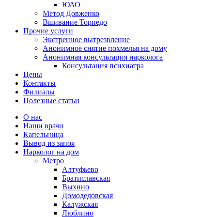
ЮАО
Метод Довженко
Вшивание Торпедо
Прочие услуги
Экстренное вытрезвление
Анонимное снятие похмелья на дому
Анонимная консультация нарколога
Консультация психиатра
Цены
Контакты
Филиалы
Полезные статьи
О нас
Наши врачи
Капельница
Вывод из запоя
Нарколог на дом
Метро
Алтуфьево
Братиславская
Выхино
Домодедовская
Калужская
Люблино