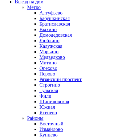
Выезд на дом
Метро
Алтуфьево
Бабушкинская
Братиславская
Выхино
Домодедовская
Люблино
Калужская
Марьино
Медведково
Митино
Орехово
Перово
Рязанский проспект
Строгино
Тульская
Фили
Шипиловская
Южная
Ясенево
Районы
Восточный
Измайлово
Кунцево