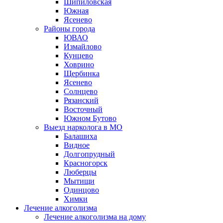
Шипиловская
Южная
Ясенево
Районы города
ЮВАО
Измайлово
Кунцево
Ховрино
Щербинка
Ясенево
Солнцево
Рязанский
Восточный
Южном Бутово
Выезд нарколога в МО
Балашиха
Видное
Долгопрудный
Красногорск
Люберцы
Мытищи
Одинцово
Химки
Лечение алкоголизма
Лечение алкоголизма на дому