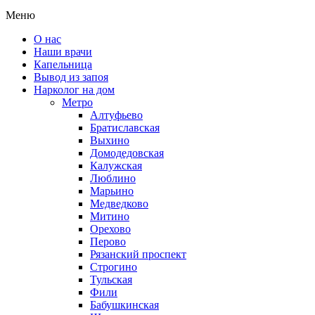
Меню
О нас
Наши врачи
Капельница
Вывод из запоя
Нарколог на дом
Метро
Алтуфьево
Братиславская
Выхино
Домодедовская
Калужская
Люблино
Марьино
Медведково
Митино
Орехово
Перово
Рязанский проспект
Строгино
Тульская
Фили
Бабушкинская