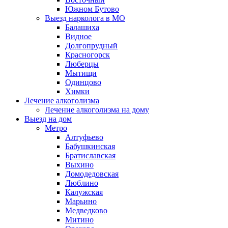
Южном Бутово
Выезд нарколога в МО
Балашиха
Видное
Долгопрудный
Красногорск
Люберцы
Мытищи
Одинцово
Химки
Лечение алкоголизма
Лечение алкоголизма на дому
Выезд на дом
Метро
Алтуфьево
Бабушкинская
Братиславская
Выхино
Домодедовская
Люблино
Калужская
Марьино
Медведково
Митино