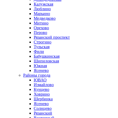
Калужская
Люблино
Марьино
Медведково
Митино
Орехово
Перово
Рязанский проспект
Строгино
Тульская
Фили
Бабушкинская
Шипиловская
Южная
Ясенево
Районы города
ЮВАО
Измайлово
Кунцево
Ховрино
Щербинка
Ясенево
Солнцево
Рязанский
Восточный