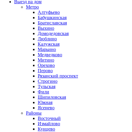
Выезд на дом
Метро
Алтуфьево
Бабушкинская
Братиславская
Выхино
Домодедовская
Люблино
Калужская
Марьино
Медведково
Митино
Орехово
Перово
Рязанский проспект
Строгино
Тульская
Фили
Шипиловская
Южная
Ясенево
Районы
Восточный
Измайлово
Кунцево