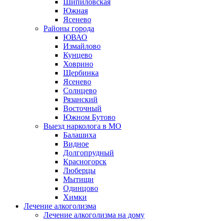
Шипиловская
Южная
Ясенево
Районы города
ЮВАО
Измайлово
Кунцево
Ховрино
Щербинка
Ясенево
Солнцево
Рязанский
Восточный
Южном Бутово
Выезд нарколога в МО
Балашиха
Видное
Долгопрудный
Красногорск
Люберцы
Мытищи
Одинцово
Химки
Лечение алкоголизма
Лечение алкоголизма на дому