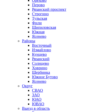
Орехово
Перово
Рязанский проспект
Строгино
Тульская
Фили
Шипиловская
Южная
Ясенево
Районы
Восточный
Измайлово
Кунцево
Рязанский
Солнцево
Ховрино
Щербинка
Южное Бутово
Ясенево
Округ
СВАО
ЗАО
ЮАО
ЮВАО
Выезд в область