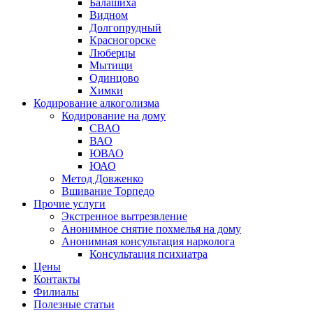
Балашиха
Видном
Долгопрудный
Красногорске
Люберцы
Мытищи
Одинцово
Химки
Кодирование алкоголизма
Кодирование на дому
СВАО
ВАО
ЮВАО
ЮАО
Метод Довженко
Вшивание Торпедо
Прочие услуги
Экстренное вытрезвление
Анонимное снятие похмелья на дому
Анонимная консультация нарколога
Консультация психиатра
Цены
Контакты
Филиалы
Полезные статьи